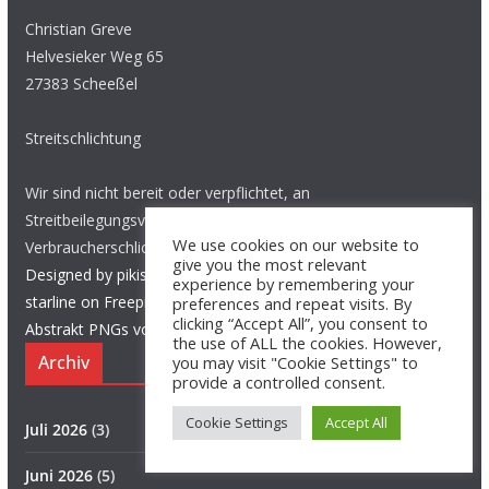
Christian Greve
Helvesieker Weg 65
27383 Scheeßel
Streitschlichtung
Wir sind nicht bereit oder verpflichtet, an
Streitbeilegungsverfahren vor einer
We use cookies on our website to
Verbraucherschlichtungsstelle teilzunehmen.
give you the most relevant
Designed by pikisuperstar / Freepik
Image by freepik
Image by
experience by remembering your
starline on Freepik
preferences and repeat visits. By
clicking “Accept All”, you consent to
Abstrakt PNGs von Vecteezy
the use of ALL the cookies. However,
Archiv
you may visit "Cookie Settings" to
provide a controlled consent.
Cookie Settings
Accept All
Juli 2026
(3)
Juni 2026
(5)