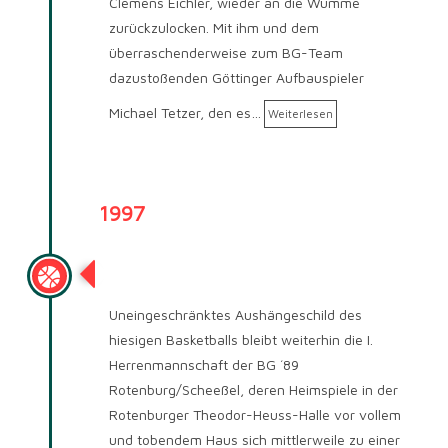
Clemens Eichler, wieder an die Wümme
zurückzulocken. Mit ihm und dem
überraschenderweise zum BG-Team
dazustoßenden Göttinger Aufbauspieler
Michael Tetzer, den es…
Weiterlesen
1997
Saison 97/98
Uneingeschränktes Aushängeschild des
hiesigen Basketballs bleibt weiterhin die I.
Herrenmannschaft der BG ´89
Rotenburg/Scheeßel, deren Heimspiele in der
Rotenburger Theodor-Heuss-Halle vor vollem
und tobendem Haus sich mittlerweile zu einer