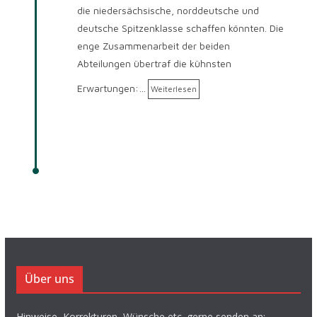
die niedersächsische, norddeutsche und
deutsche Spitzenklasse schaffen könnten. Die
enge Zusammenarbeit der beiden
Abteilungen übertraf die kühnsten
Erwartungen:…
Weiterlesen
Über uns
Hinweise, Korrekturen, Wünsche etc. gerne senden an: