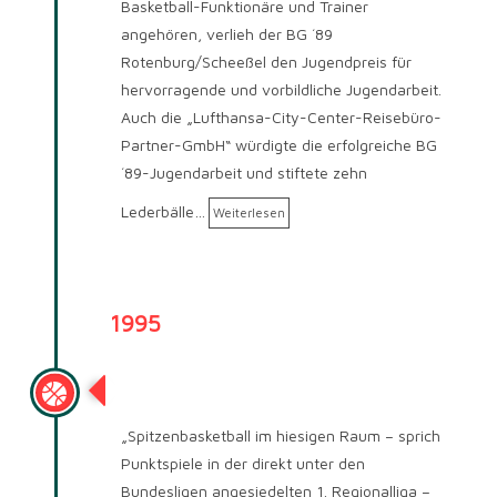
Basketball-Funktionäre und Trainer
angehören, verlieh der BG ´89
Rotenburg/Scheeßel den Jugendpreis für
hervorragende und vorbildliche Jugendarbeit.
Auch die „Lufthansa-City-Center-Reisebüro-
Partner-GmbH“ würdigte die erfolgreiche BG
´89-Jugendarbeit und stiftete zehn
Lederbälle…
Weiterlesen
1995
Saison 1995/96
„Spitzenbasketball im hiesigen Raum – sprich
Punktspiele in der direkt unter den
Bundesligen angesiedelten 1. Regionalliga –