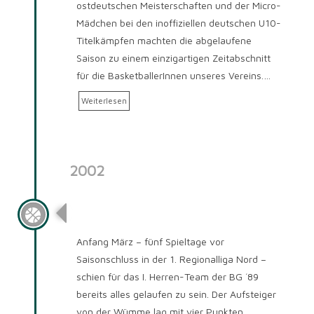
ostdeutschen Meisterschaften und der Micro-
Mädchen bei den inoffiziellen deutschen U10-
Titelkämpfen machten die abgelaufene
Saison zu einem einzigartigen Zeitabschnitt
für die BasketballerInnen unseres Vereins.…
Weiterlesen
2002
Saison 2002/2003
Anfang März – fünf Spieltage vor
Saisonschluss in der 1. Regionalliga Nord –
schien für das I. Herren-Team der BG ´89
bereits alles gelaufen zu sein. Der Aufsteiger
von der Wümme lag mit vier Punkten