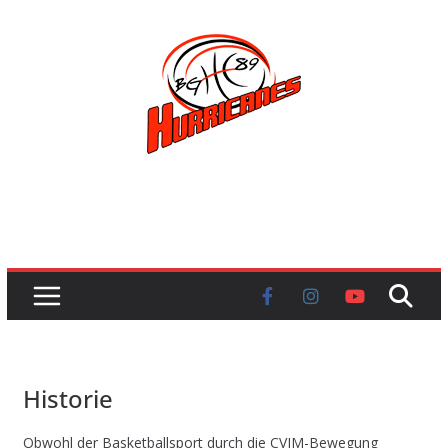
Skip
to
content
Historie
Obwohl der Basketballsport durch die CVJM-Bewegung