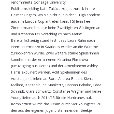
renommierte Gonzaga-University.
Publikumsliebling Kata Takács zog es zurück in ihre
Heimat Ungarn, wo sie nicht nur in der 1. Liga sondern
auch im Europa-Cup antreten kann. FSJ´lerin Fee
Zimmermann heuerte beim Zweitligisten Göttingen an
und Katharina Feil verschlug es nach Mainz.
Bereits frühzeitig stand fest, dass Laura Rahn nach
ihrem Intermezzo in Saarlouis wieder an die Wümme
zurückkehren würde. Zwei weitere starke Spielerinnen
konnten mit der erfahrenen Katarina Flasarová
(Neuzugang aus Herne) und der Amerikanerin Ashley
Harris akquiriert werden. Acht Spielerinnen des
Aufsteigers blieben an Bord. Andrea Baden, Kierra
Mallard, Kapitänin Pia Mankertz, Hannah Pakulat, Edda
Schmidt, Clara Schwartz, Constanze Wegner und Janae
Young liefen auch 2014/15 für die Hurricanes auf.
Komplettiert wurde das Team durch vier Youngster. Zu
den aus der eigenen Jugend stammenden Beekje