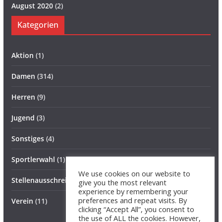
August 2020
(2)
Kategorien
Aktion
(1)
Damen
(314)
Herren
(9)
Jugend
(3)
Sonstiges
(4)
Sportlerwahl
(1)
We use cookies on our website to
Stellenausschreibung
(1)
give you the most relevant
experience by remembering your
preferences and repeat visits. By
Verein
(11)
clicking “Accept All”, you consent to
the use of ALL the cookies. However,