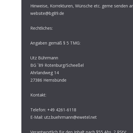
Hinweise, Korrekturen, Wünsche etc. gerne senden an
website@bg89.de
Rechtliches:
Angaben gemäß § 5 TMG:
Utz Bührmann
BG ´89 Rotenburg/Scheeßel
Ahrlandweg 14
27386 Hemsbünde
Kontakt:
Telefon: +49 4261-6118
E-Mail: utz.buehrmann@ewetel.net
Verantwortlich für den Inhalt nach §55 Abs. 2 RStV: