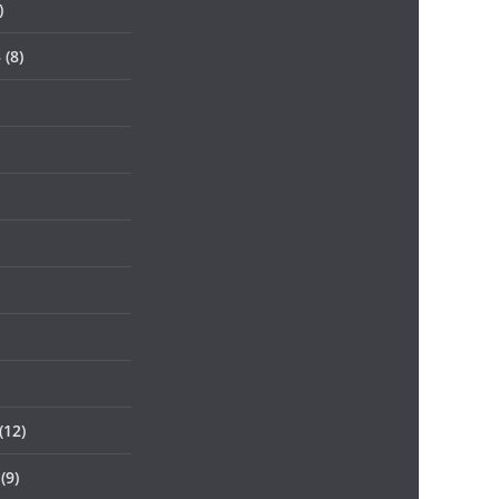
)
5
(8)
(12)
(9)