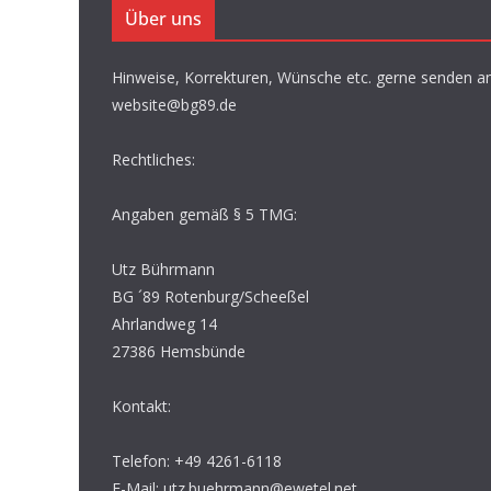
Über uns
Hinweise, Korrekturen, Wünsche etc. gerne senden an
website@bg89.de
Rechtliches:
Angaben gemäß § 5 TMG:
Utz Bührmann
BG ´89 Rotenburg/Scheeßel
Ahrlandweg 14
27386 Hemsbünde
Kontakt:
Telefon: +49 4261-6118
E-Mail: utz.buehrmann@ewetel.net