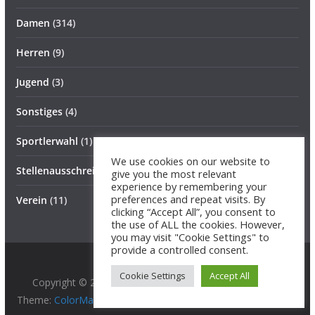
Damen
(314)
Herren
(9)
Jugend
(3)
Sonstiges
(4)
Sportlerwahl
(1)
We use cookies on our website to
Stellenausschreibung
(1)
give you the most relevant
experience by remembering your
preferences and repeat visits. By
Verein
(11)
clicking “Accept All”, you consent to
the use of ALL the cookies. However,
you may visit "Cookie Settings" to
provide a controlled consent.
Cookie Settings
Accept All
Copyright © 2026
BG 89 Hurricanes
. All rights reserved.
Theme:
ColorMag Pro
by ThemeGrill. Powered by
WordPress
.