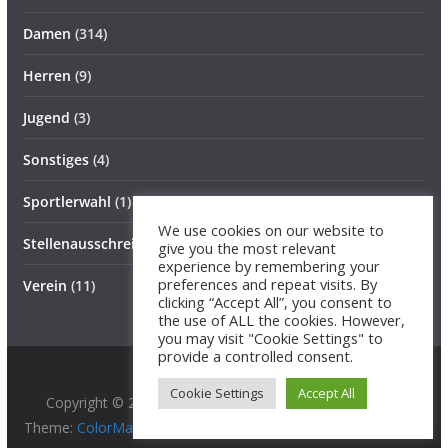
Damen
(314)
Herren
(9)
Jugend
(3)
Sonstiges
(4)
Sportlerwahl
(1)
We use cookies on our website to
Stellenausschreibung
(1)
give you the most relevant
experience by remembering your
preferences and repeat visits. By
Verein
(11)
clicking “Accept All”, you consent to
the use of ALL the cookies. However,
you may visit "Cookie Settings" to
provide a controlled consent.
Cookie Settings
Accept All
Copyright © 2026
BG 89 Hurricanes
. All rights reserved.
Theme:
ColorMag Pro
by ThemeGrill. Powered by
WordPress
.