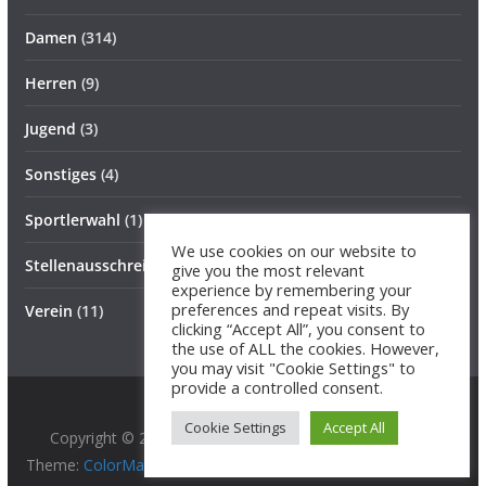
Damen
(314)
Herren
(9)
Jugend
(3)
Sonstiges
(4)
Sportlerwahl
(1)
We use cookies on our website to
Stellenausschreibung
(1)
give you the most relevant
experience by remembering your
preferences and repeat visits. By
Verein
(11)
clicking “Accept All”, you consent to
the use of ALL the cookies. However,
you may visit "Cookie Settings" to
provide a controlled consent.
Cookie Settings
Accept All
Copyright © 2026
BG 89 Hurricanes
. All rights reserved.
Theme:
ColorMag Pro
by ThemeGrill. Powered by
WordPress
.