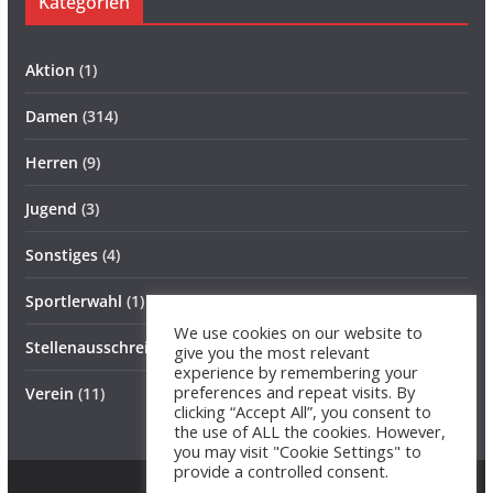
Kategorien
Aktion
(1)
Damen
(314)
Herren
(9)
Jugend
(3)
Sonstiges
(4)
Sportlerwahl
(1)
We use cookies on our website to
Stellenausschreibung
(1)
give you the most relevant
experience by remembering your
preferences and repeat visits. By
Verein
(11)
clicking “Accept All”, you consent to
the use of ALL the cookies. However,
you may visit "Cookie Settings" to
provide a controlled consent.