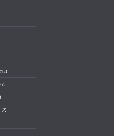
(12)
(7)
)
3
(7)