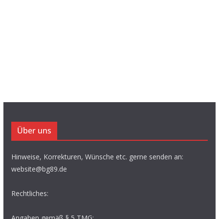
Über uns
Hinweise, Korrekturen, Wünsche etc. gerne senden an:
website@bg89.de
Rechtliches:
Angaben gemäß § 5 TMG: