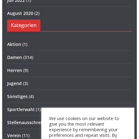
Juli 2022
(1)
August 2020
(2)
Kategorien
Aktion
(1)
Damen
(314)
Herren
(9)
Jugend
(3)
Sonstiges
(4)
Sportlerwahl
(1)
We use cookies on our website to
Stellenausschreibung
(1)
give you the most relevant
experience by remembering your
preferences and repeat visits. By
Verein
(11)