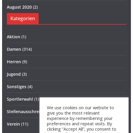
August 2020
(2)
Kategorien
Aktion
(1)
Damen
(314)
Herren
(9)
Jugend
(3)
Sonstiges
(4)
Sportlerwahl
(1)
We use cookies on our website to
Stellenausschreibung
(1)
give you the most relevant
experience by remembering your
preferences and repeat visits. By
Verein
(11)
clicking “Accept All”, you consent to