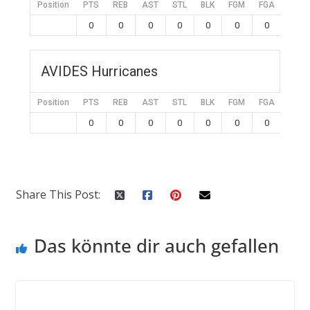
Position
PTS
REB
AST
STL
BLK
FGM
FGA
FG%
0
0
0
0
0
0
0
0
AVIDES Hurricanes
Position
PTS
REB
AST
STL
BLK
FGM
FGA
FG%
0
0
0
0
0
0
0
0
Share This Post:
Das könnte dir auch gefallen