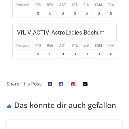
Position
PTS
REB
AST
STL
BLK
FGM
FGA
FG%
0
0
0
0
0
0
0
0
VfL VIACTIV-AstroLadies Bochum
Position
PTS
REB
AST
STL
BLK
FGM
FGA
FG%
0
0
0
0
0
0
0
0
Share This Post:
Das könnte dir auch gefallen