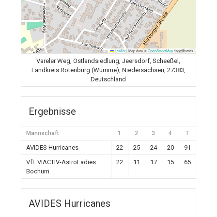
Leaflet
|
Map data ©
OpenStreetMap
contributors
Vareler Weg, Ostlandsiedlung, Jeersdorf, Scheeßel,
Landkreis Rotenburg (Wümme), Niedersachsen, 27383,
Deutschland
Ergebnisse
Mannschaft
1
2
3
4
T
AVIDES Hurricanes
22
25
24
20
91
VfL VIACTIV-AstroLadies
22
11
17
15
65
Bochum
AVIDES Hurricanes