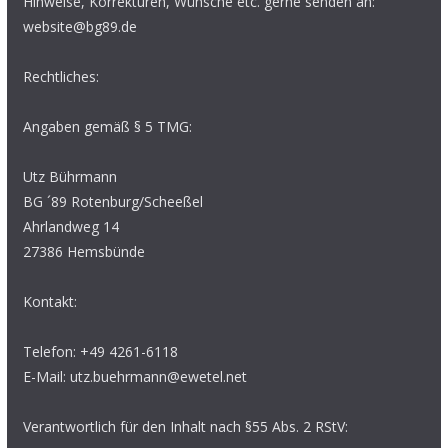
Hinweise, Korrekturen, Wünsche etc. gerne senden an:
website@bg89.de
Rechtliches:
Angaben gemäß § 5 TMG:
Utz Bührmann
BG ´89 Rotenburg/Scheeßel
Ahrlandweg 14
27386 Hemsbünde
Kontakt:
Telefon: +49 4261-6118
E-Mail: utz.buehrmann@ewetel.net
Verantwortlich für den Inhalt nach §55 Abs. 2 RStV: