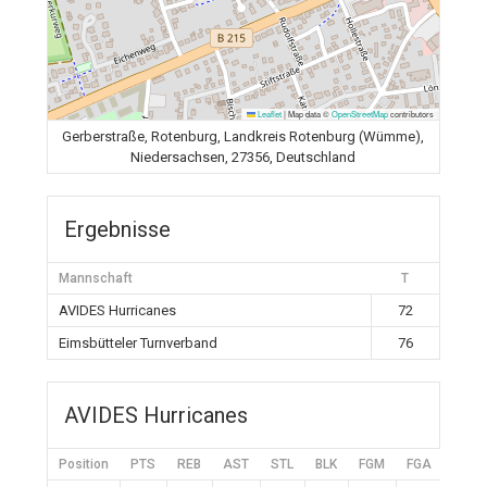
Leaflet
|
Map data ©
OpenStreetMap
contributors
Gerberstraße, Rotenburg, Landkreis Rotenburg (Wümme),
Niedersachsen, 27356, Deutschland
Ergebnisse
Mannschaft
T
AVIDES Hurricanes
72
Eimsbütteler Turnverband
76
AVIDES Hurricanes
Position
PTS
REB
AST
STL
BLK
FGM
FGA
FG%