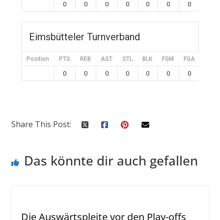
0
0
0
0
0
0
0
0
Eimsbütteler Turnverband
Position
PTS
REB
AST
STL
BLK
FGM
FGA
FG%
0
0
0
0
0
0
0
0
Share This Post:
Das könnte dir auch gefallen
Die Auswärtspleite vor den Play-offs