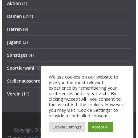
Aktion
(1)
Damen
(314)
Herren
(9)
Jugend
(3)
Sonstiges
(4)
Sportlerwahl
(1)
We use cookies on our website to
Stellenausschreibung
(1)
give you the most relevant
experience by remembering your
preferences and repeat visits. By
Verein
(11)
clicking “Accept All”, you consent to
the use of ALL the cookies. However,
you may visit "Cookie Settings" to
provide a controlled consent.
Cookie Settings
Accept All
Copyright © 2026
BG 89 Hurricanes
. All rights reserved.
Theme:
ColorMag Pro
by ThemeGrill. Powered by
WordPress
.